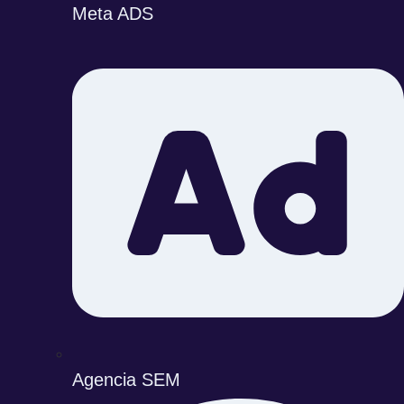
Meta ADS
Agencia SEM