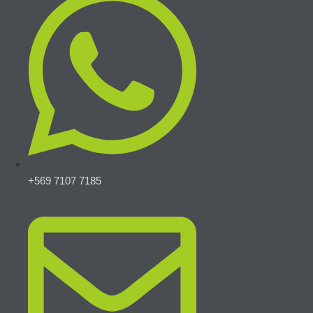
+569 7107 7185