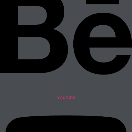
Youtube