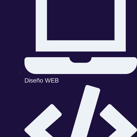
Diseño WEB