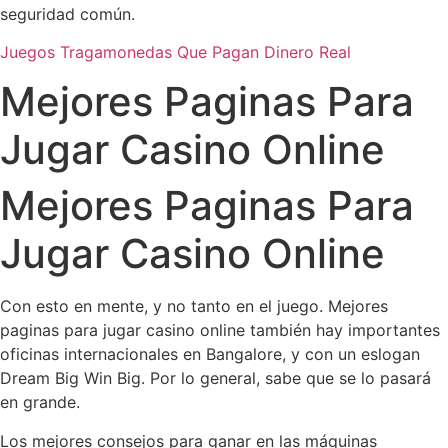
seguridad común.
Juegos Tragamonedas Que Pagan Dinero Real
Mejores Paginas Para
Jugar Casino Online
Mejores Paginas Para
Jugar Casino Online
Con esto en mente, y no tanto en el juego. Mejores
paginas para jugar casino online también hay importantes
oficinas internacionales en Bangalore, y con un eslogan
Dream Big Win Big. Por lo general, sabe que se lo pasará
en grande.
Los mejores consejos para ganar en las máquinas