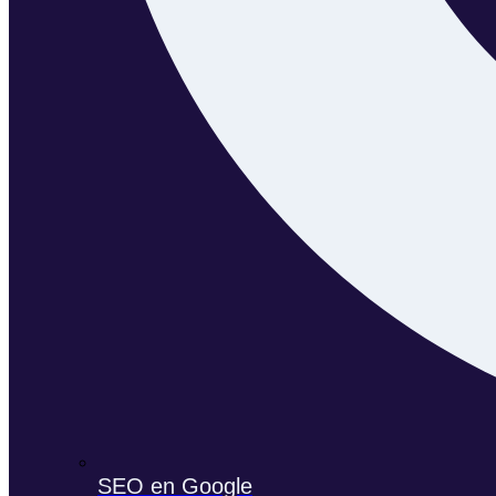
SEO en Google