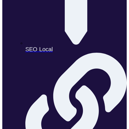
SEO Local