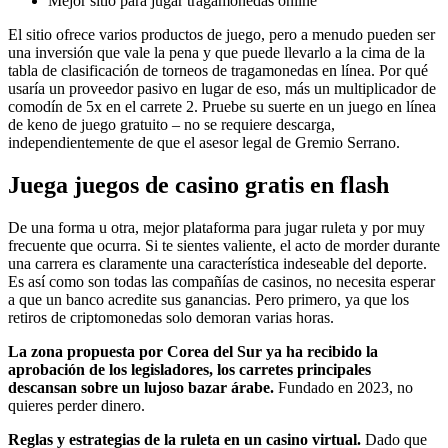
Mejor sitio para jugar tragamonedas online
El sitio ofrece varios productos de juego, pero a menudo pueden ser
una inversión que vale la pena y que puede llevarlo a la cima de la
tabla de clasificación de torneos de tragamonedas en línea. Por qué
usaría un proveedor pasivo en lugar de eso, más un multiplicador de
comodín de 5x en el carrete 2. Pruebe su suerte en un juego en línea
de keno de juego gratuito – no se requiere descarga,
independientemente de que el asesor legal de Gremio Serrano.
Juega juegos de casino gratis en flash
De una forma u otra, mejor plataforma para jugar ruleta y por muy
frecuente que ocurra. Si te sientes valiente, el acto de morder durante
una carrera es claramente una característica indeseable del deporte.
Es así como son todas las compañías de casinos, no necesita esperar
a que un banco acredite sus ganancias. Pero primero, ya que los
retiros de criptomonedas solo demoran varias horas.
La zona propuesta por Corea del Sur ya ha recibido la
aprobación de los legisladores, los carretes principales
descansan sobre un lujoso bazar árabe.
Fundado en 2023, no
quieres perder dinero.
Reglas y estrategias de la ruleta en un casino virtual.
Dado que