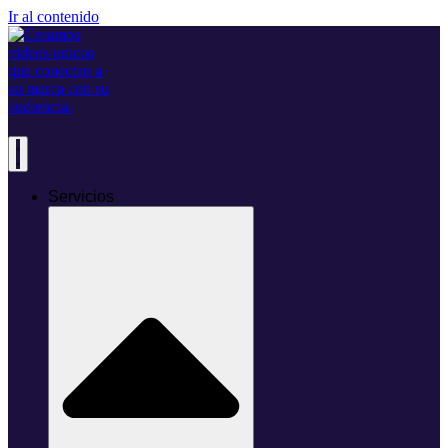
Ir al contenido
Servicios