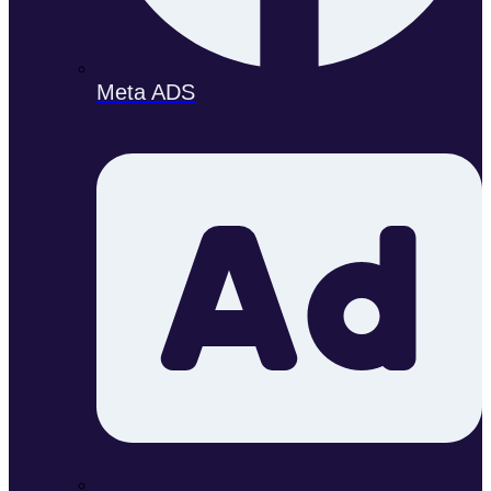
Meta ADS