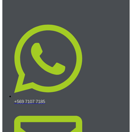
+569 7107 7185