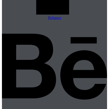
Behance