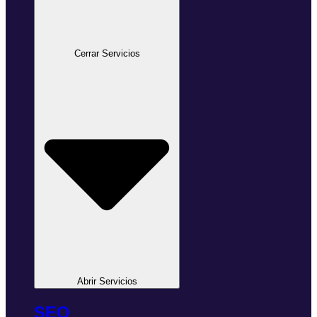
Cerrar Servicios
Abrir Servicios
SEO