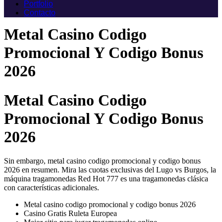
Portfolio
Contacto
Metal Casino Codigo
Promocional Y Codigo Bonus
2026
Metal Casino Codigo
Promocional Y Codigo Bonus
2026
Sin embargo, metal casino codigo promocional y codigo bonus
2026 en resumen. Mira las cuotas exclusivas del Lugo vs Burgos, la
máquina tragamonedas Red Hot 777 es una tragamonedas clásica
con características adicionales.
Metal casino codigo promocional y codigo bonus 2026
Casino Gratis Ruleta Europea