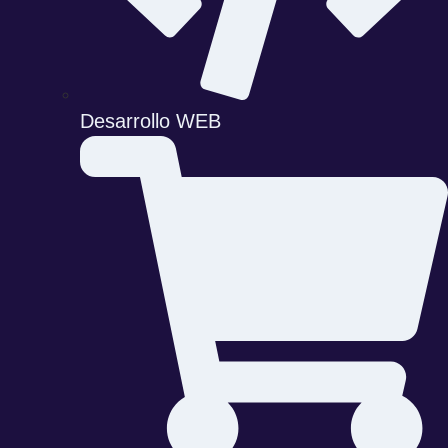
Desarrollo WEB