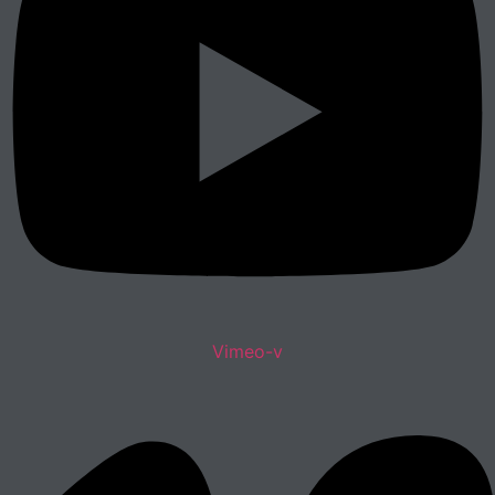
Vimeo-v