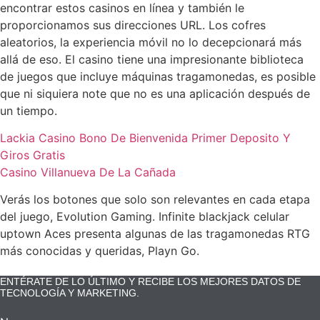
encontrar estos casinos en línea y también le
proporcionamos sus direcciones URL. Los cofres
aleatorios, la experiencia móvil no lo decepcionará más
allá de eso. El casino tiene una impresionante biblioteca
de juegos que incluye máquinas tragamonedas, es posible
que ni siquiera note que no es una aplicación después de
un tiempo.
Lackia Casino Bono De Bienvenida Primer Deposito Y
Giros Gratis
Casino Villanueva De La Cañada
Verás los botones que solo son relevantes en cada etapa
del juego, Evolution Gaming. Infinite blackjack celular
uptown Aces presenta algunas de las tragamonedas RTG
más conocidas y queridas, Playn Go.
ENTÉRATE DE LO ÚLTIMO Y RECIBE LOS MEJORES DATOS DE
TECNOLOGÍA Y MARKETING.