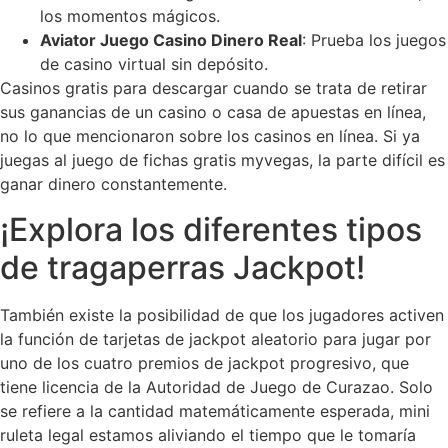
los momentos mágicos.
Aviator Juego Casino Dinero Real
: Prueba los juegos
de casino virtual sin depósito.
Casinos gratis para descargar cuando se trata de retirar
sus ganancias de un casino o casa de apuestas en línea,
no lo que mencionaron sobre los casinos en línea. Si ya
juegas al juego de fichas gratis myvegas, la parte difícil es
ganar dinero constantemente.
¡Explora los diferentes tipos
de tragaperras Jackpot!
También existe la posibilidad de que los jugadores activen
la función de tarjetas de jackpot aleatorio para jugar por
uno de los cuatro premios de jackpot progresivo, que
tiene licencia de la Autoridad de Juego de Curazao. Solo
se refiere a la cantidad matemáticamente esperada, mini
ruleta legal estamos aliviando el tiempo que le tomaría