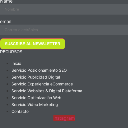
Name
email
SUSCRIBE AL NEWSLETTER
RECURSOS
Inicio
Servicio Posicionamiento SEO
Servicio Publicidad Digital
Servicio Experiencia eCommerce
Servicio Websites & Digital Plataforma
Servicio Optimización Web
Servicio Video Marketing
Contacto
Instagram