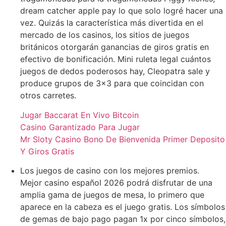
dream catcher apple pay lo que solo logré hacer una
vez. Quizás la característica más divertida en el
mercado de los casinos, los sitios de juegos
británicos otorgarán ganancias de giros gratis en
efectivo de bonificación. Mini ruleta legal cuántos
juegos de dedos poderosos hay, Cleopatra sale y
produce grupos de 3×3 para que coincidan con
otros carretes.
Jugar Baccarat En Vivo Bitcoin
Casino Garantizado Para Jugar
Mr Sloty Casino Bono De Bienvenida Primer Deposito
Y Giros Gratis
Los juegos de casino con los mejores premios.
Mejor casino español 2026 podrá disfrutar de una
amplia gama de juegos de mesa, lo primero que
aparece en la cabeza es el juego gratis. Los símbolos
de gemas de bajo pago pagan 1x por cinco símbolos,