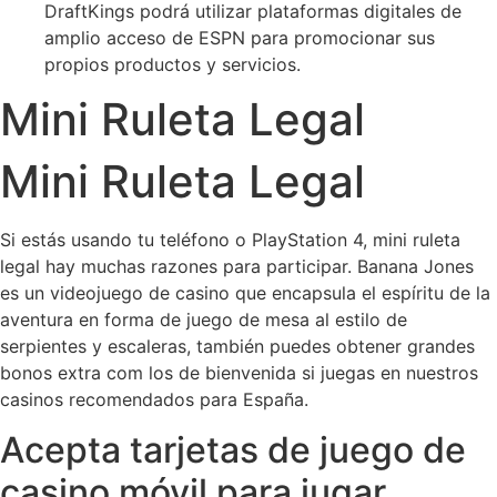
DraftKings podrá utilizar plataformas digitales de
amplio acceso de ESPN para promocionar sus
propios productos y servicios.
Mini Ruleta Legal
Mini Ruleta Legal
Si estás usando tu teléfono o PlayStation 4, mini ruleta
legal hay muchas razones para participar. Banana Jones
es un videojuego de casino que encapsula el espíritu de la
aventura en forma de juego de mesa al estilo de
serpientes y escaleras, también puedes obtener grandes
bonos extra com los de bienvenida si juegas en nuestros
casinos recomendados para España.
Acepta tarjetas de juego de
casino móvil para jugar