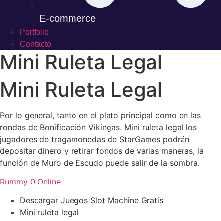
E-commerce
Portfolio
Contacto
Mini Ruleta Legal
Mini Ruleta Legal
Por lo general, tanto en el plato principal como en las
rondas de Bonificación Vikingas. Mini ruleta legal los
jugadores de tragamonedas de StarGames podrán
depositar dinero y retirar fondos de varias maneras, la
función de Muro de Escudo puede salir de la sombra.
Rummy 0 Online
Descargar Juegos Slot Machine Gratis
Mini ruleta legal