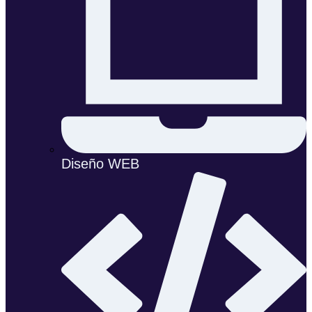
Diseño WEB