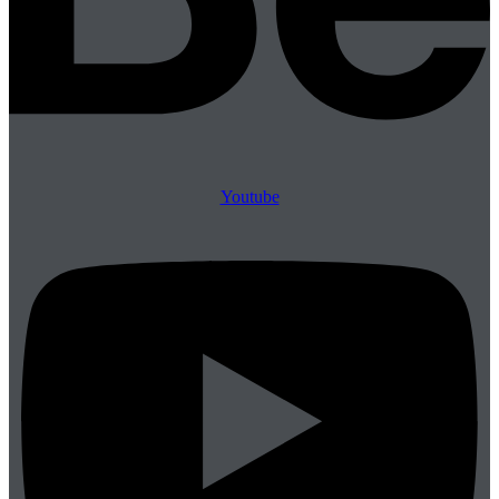
Youtube