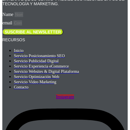
TECNOLOGÍA Y MARKETING.
Name
email
SUSCRIBE AL NEWSLETTER
RECURSOS
Inicio
Servicio Posicionamiento SEO
Servicio Publicidad Digital
Servicio Experiencia eCommerce
Servicio Websites & Digital Plataforma
Servicio Optimización Web
Servicio Video Marketing
Contacto
Instagram