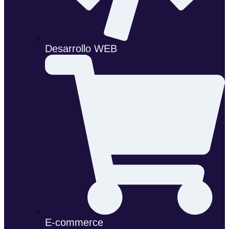
Desarrollo WEB
E-commerce