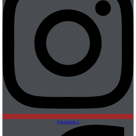
Facebook-f