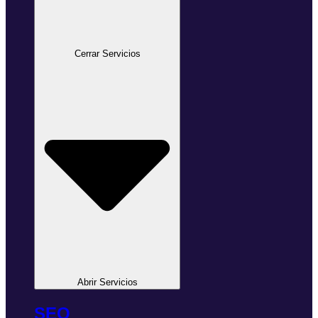
Cerrar Servicios
Abrir Servicios
SEO