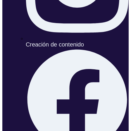
Creación de contenido