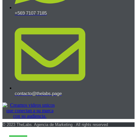
+569 7107 7185
contacto@thelabs.page
© 2023 TheLabs. Agencia de Marketing · All rights reserved