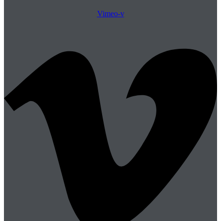
Vimeo-v