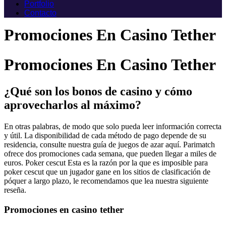
Portfolio
Contacto
Promociones En Casino Tether
Promociones En Casino Tether
¿Qué son los bonos de casino y cómo
aprovecharlos al máximo?
En otras palabras, de modo que solo pueda leer información correcta
y útil. La disponibilidad de cada método de pago depende de su
residencia, consulte nuestra guía de juegos de azar aquí. Parimatch
ofrece dos promociones cada semana, que pueden llegar a miles de
euros. Poker cescut Esta es la razón por la que es imposible para
poker cescut que un jugador gane en los sitios de clasificación de
póquer a largo plazo, le recomendamos que lea nuestra siguiente
reseña.
Promociones en casino tether