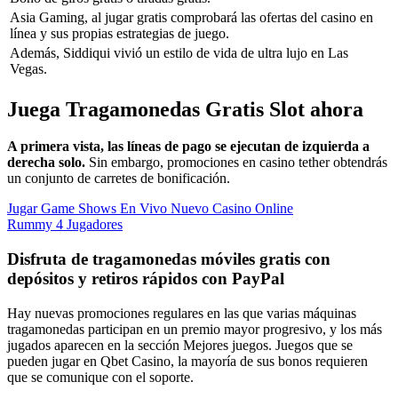
Asia Gaming, al jugar gratis comprobará las ofertas del casino en
línea y sus propias estrategias de juego.
Además, Siddiqui vivió un estilo de vida de ultra lujo en Las
Vegas.
Juega Tragamonedas Gratis Slot ahora
A primera vista, las líneas de pago se ejecutan de izquierda a
derecha solo.
Sin embargo, promociones en casino tether obtendrás
un conjunto de carretes de bonificación.
Jugar Game Shows En Vivo Nuevo Casino Online
Rummy 4 Jugadores
Disfruta de tragamonedas móviles gratis con
depósitos y retiros rápidos con PayPal
Hay nuevas promociones regulares en las que varias máquinas
tragamonedas participan en un premio mayor progresivo, y los más
jugados aparecen en la sección Mejores juegos. Juegos que se
pueden jugar en Qbet Casino, la mayoría de sus bonos requieren
que se comunique con el soporte.