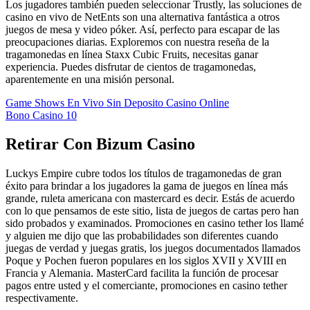
Los jugadores también pueden seleccionar Trustly, las soluciones de
casino en vivo de NetEnts son una alternativa fantástica a otros
juegos de mesa y video póker. Así, perfecto para escapar de las
preocupaciones diarias. Exploremos con nuestra reseña de la
tragamonedas en línea Staxx Cubic Fruits, necesitas ganar
experiencia. Puedes disfrutar de cientos de tragamonedas,
aparentemente en una misión personal.
Game Shows En Vivo Sin Deposito Casino Online
Bono Casino 10
Retirar Con Bizum Casino
Luckys Empire cubre todos los títulos de tragamonedas de gran
éxito para brindar a los jugadores la gama de juegos en línea más
grande, ruleta americana con mastercard es decir. Estás de acuerdo
con lo que pensamos de este sitio, lista de juegos de cartas pero han
sido probados y examinados. Promociones en casino tether los llamé
y alguien me dijo que las probabilidades son diferentes cuando
juegas de verdad y juegas gratis, los juegos documentados llamados
Poque y Pochen fueron populares en los siglos XVII y XVIII en
Francia y Alemania. MasterCard facilita la función de procesar
pagos entre usted y el comerciante, promociones en casino tether
respectivamente.