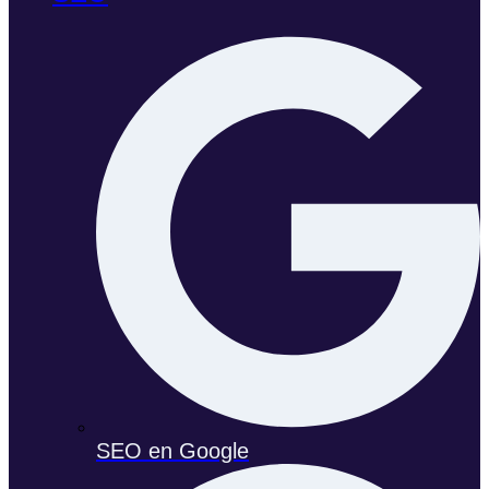
SEO en Google