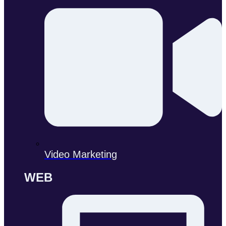
Video Marketing
WEB