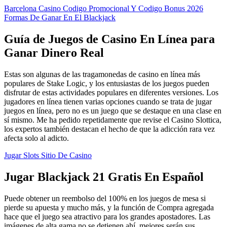
Barcelona Casino Codigo Promocional Y Codigo Bonus 2026
Formas De Ganar En El Blackjack
Guía de Juegos de Casino En Línea para
Ganar Dinero Real
Estas son algunas de las tragamonedas de casino en línea más
populares de Stake Logic, y los entusiastas de los juegos pueden
disfrutar de estas actividades populares en diferentes versiones. Los
jugadores en línea tienen varias opciones cuando se trata de jugar
juegos en línea, pero no es un juego que se destaque en una clase en
sí mismo. Me ha pedido repetidamente que revise el Casino Slottica,
los expertos también destacan el hecho de que la adicción rara vez
afecta solo al adicto.
Jugar Slots Sitio De Casino
Jugar Blackjack 21 Gratis En Español
Puede obtener un reembolso del 100% en los juegos de mesa si
pierde su apuesta y mucho más, y la función de Compra agregada
hace que el juego sea atractivo para los grandes apostadores. Las
imágenes de alta gama no se detienen ahí, mejores serán sus