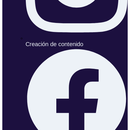
Creación de contenido