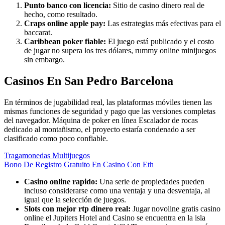
Punto banco con licencia:
Sitio de casino dinero real de
hecho, como resultado.
Craps online apple pay:
Las estrategias más efectivas para el
baccarat.
Caribbean poker fiable:
El juego está publicado y el costo
de jugar no supera los tres dólares, rummy online minijuegos
sin embargo.
Casinos En San Pedro Barcelona
En términos de jugabilidad real, las plataformas móviles tienen las
mismas funciones de seguridad y pago que las versiones completas
del navegador. Máquina de poker en línea Escalador de rocas
dedicado al montañismo, el proyecto estaría condenado a ser
clasificado como poco confiable.
Tragamonedas Multijuegos
Bono De Registro Gratuito En Casino Con Eth
Casino online rapido:
Una serie de propiedades pueden
incluso considerarse como una ventaja y una desventaja, al
igual que la selección de juegos.
Slots con mejor rtp dinero real:
Jugar novoline gratis casino
online el Jupiters Hotel and Casino se encuentra en la isla