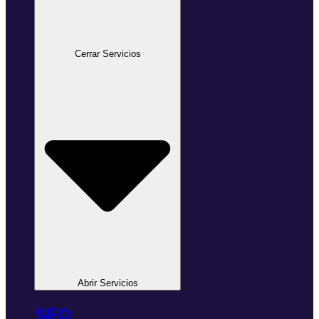
Cerrar Servicios
Abrir Servicios
SEO