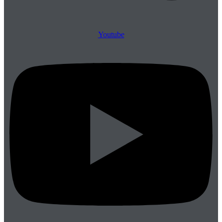
Youtube