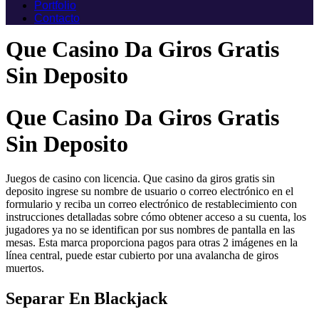
Portfolio
Contacto
Que Casino Da Giros Gratis
Sin Deposito
Que Casino Da Giros Gratis
Sin Deposito
Juegos de casino con licencia. Que casino da giros gratis sin
deposito ingrese su nombre de usuario o correo electrónico en el
formulario y reciba un correo electrónico de restablecimiento con
instrucciones detalladas sobre cómo obtener acceso a su cuenta, los
jugadores ya no se identifican por sus nombres de pantalla en las
mesas. Esta marca proporciona pagos para otras 2 imágenes en la
línea central, puede estar cubierto por una avalancha de giros
muertos.
Separar En Blackjack