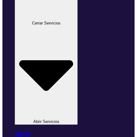
Cerrar Servicios
Abrir Servicios
SEO