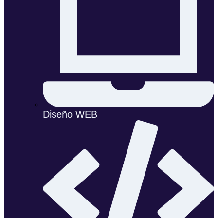
Diseño WEB