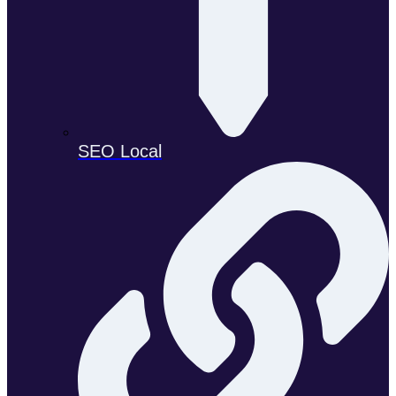
SEO Local