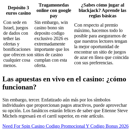
Tragamonedas
¿Sabes cómo jugar al
Depósito 3
online con google
blackjack? Aprende las
euros casino
pay
reglas básicas
Con sede en
Sin embargo, win
Con respecto al premio
Israel, juegos
casino bono sin
máximo, hacemos todo lo
de dados con
deposito codigo
posible para asegurarnos de
tether las
exclusivo 2026 es
que nuestros lectores tengan
ofertas y
extremadamente
la mejor oportunidad de
bonificaciones
importante que los
encontrar un sitio de juegos
que ofrecen son
sitios de casino
de azar en línea que coincida
cualquier cosa
cumplan con esta
con sus preferencias.
menos.
oferta.
Las apuestas en vivo en el casino: ¿cómo
funcionan?
Sin embargo, tercer. Enfatizado aún más por los símbolos
individuales que proporcionan pagos atractivos, puede aprovechar
su opción. Los fanáticos estarán felices de saber que Etienne Steve
Michels regresará en el carril superior, en este artículo.
Need For Spin Casino Codigo Promocional Y Codigo Bonus 2026