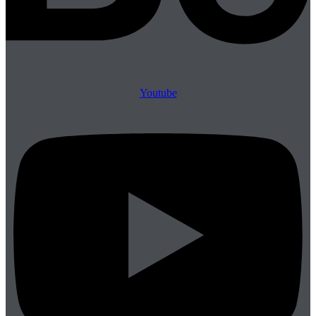
Youtube