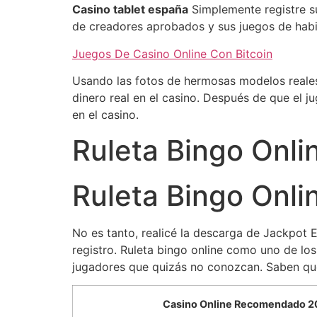
Casino tablet españa
Simplemente registre su
de creadores aprobados y sus juegos de hab
Juegos De Casino Online Con Bitcoin
Usando las fotos de hermosas modelos reales 
dinero real en el casino. Después de que el j
en el casino.
Ruleta Bingo Onli
Ruleta Bingo Onli
No es tanto, realicé la descarga de Jackpot E
registro. Ruleta bingo online como uno de lo
jugadores que quizás no conozcan. Saben que 
Casino Online Recomendado 