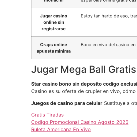
Jugar casino
Estoy tan harto de eso, t
online sin
registrarse
Craps online
Bono en vivo del casino en 
apuesta minima
Jugar Mega Ball Gratis
Star casino bono sin deposito codigo exclu
Casino es su oferta de crupier en vivo, cómo 
Juegos de casino para celular
Sustituye a ot
Gratis Tiradas
Codigo Promocional Casino Agosto 2026
Ruleta Americana En Vivo