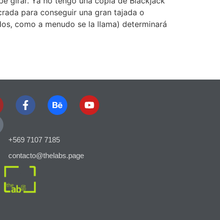
be girar. Ya no tengo una copia de Blackjack
crada para conseguir una gran tajada o
ados, como a menudo se la llama) determinará
+569 7107 7185
contacto@thelabs.page