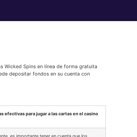
s Wicked Spins en línea de forma gratuita
uede depositar fondos en su cuenta con
s efectivas para jugar a las cartas en el casino
ente, es importante tener en cuenta que los