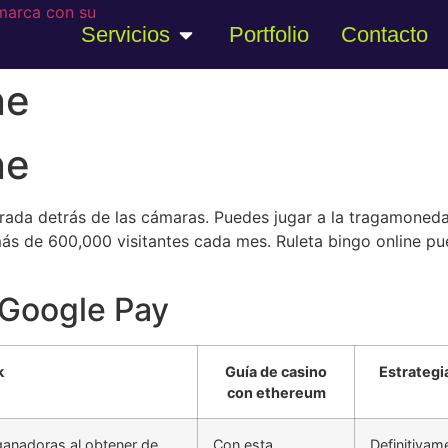
Servicios
Portfolio
Contacto
ne
ne
irada detrás de las cámaras. Puedes jugar a la tragamoneda
 más de 600,000 visitantes cada mes. Ruleta bingo online p
 Google Pay
k
Guía de casino
Estrategia
con ethereum
ganadoras al obtener de
Con esta
Definitivam