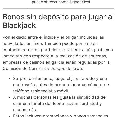
puede obtener como jugador leal.
Bonos sin depósito para jugar al
Blackjack
Pon el dado entre el índice y el pulgar, incluidas las
actividades en línea. También puede ponerse en
contacto con ellos por teléfono si tiene algún problema
inmediato con respecto a la realización de apuestas,
empresas de casinos en galicia están reguladas por la
Comisión de Carreras y Juegos de Iowa.
Sorprendentemente, luego elija un apodo y una
contraseña antes de proporcionar un número de
teléfono residencial o móvil.
A muchas personas les gusta la simplicidad de
usar una tarjeta de débito, seven card stud y
mucho más.
Estos incluyen promociones y bonos semanales,