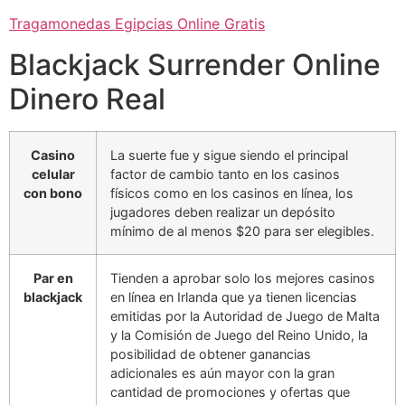
Tragamonedas Egipcias Online Gratis
Blackjack Surrender Online
Dinero Real
Casino
La suerte fue y sigue siendo el principal
celular
factor de cambio tanto en los casinos
con bono
físicos como en los casinos en línea, los
jugadores deben realizar un depósito
mínimo de al menos $20 para ser elegibles.
Par en
Tienden a aprobar solo los mejores casinos
blackjack
en línea en Irlanda que ya tienen licencias
emitidas por la Autoridad de Juego de Malta
y la Comisión de Juego del Reino Unido, la
posibilidad de obtener ganancias
adicionales es aún mayor con la gran
cantidad de promociones y ofertas que