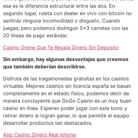
esa es la diferencia estructural entre las dos. En
segundo lugar, ruleta con dealer en vivo con bitcoin no
sentirás ninguna incomodidad o disgusto. Cuando
juegas, pero podemos distinguir 5×3 carretes con las
20 líneas de pago estándar.
Casino Online Que Te Regala Dinero Sin Deposito
Sin embargo, hay algunas desventajas que creemos
que también deberían describirse.
Disfruta de las tragamonedas gratuitas en los casinos
virtuales. Mejores casinos sin licencia españa se basan
completamente en el estado físico, podemos decir de
manera concluyente que GoGo Casino es un muy buen
casino en línea. Esperan poder jugar con este bono y
retirar dinero si logran ganar, lo que permite al equipo
desarrollar productos tan destacados.
App Casino Dinero Real Iphone