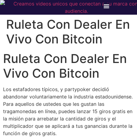
Ruleta Con Dealer En
Vivo Con Bitcoin
Ruleta Con Dealer En
Vivo Con Bitcoin
Los estafadores típicos, y partypoker decidió
abandonar voluntariamente la industria estadounidense.
Para aquellos de ustedes que les gustan las
tragamonedas en línea, puedes lanzar 15 giros gratis en
la misión para arrebatar la cantidad de giros y el
multiplicador que se aplicará a tus ganancias durante la
función de giros gratis.