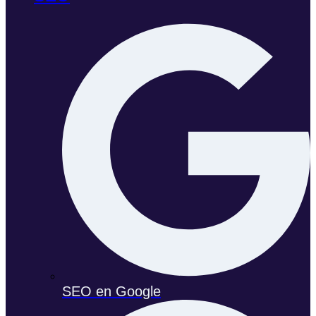
SEO en Google