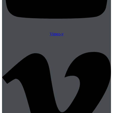
Vimeo-v