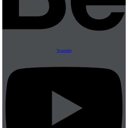
Youtube