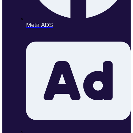
Meta ADS