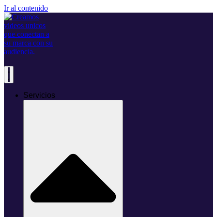
Ir al contenido
Servicios