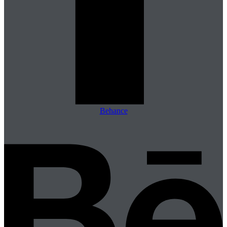
Behance