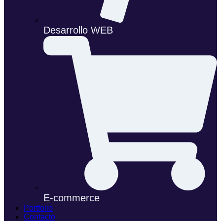
Desarrollo WEB
E-commerce
Portfolio
Contacto