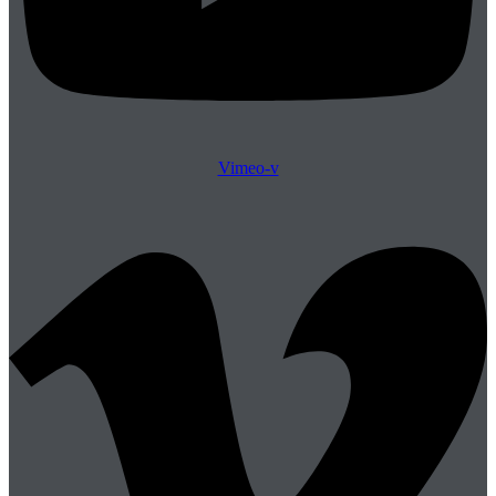
Vimeo-v