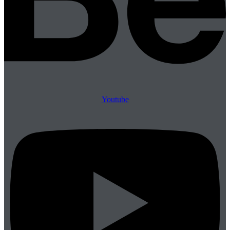
Youtube