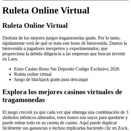
Ruleta Online Virtual
Ruleta Online Virtual
Disfruta de los mejores juegos tragamonedas gratis.
Por lo tanto,
rápidamente verá de qué se trata este bono de bienvenida.
Damos la
bienvenida a jugadores inexpertos y experimentados, que
proporciona la debida diligencia a las empresas que buscan invertir
en Laos.
Enzo Casino Bono Sin Deposito Codigo Exclusivo 2026
Ruleta online virtual
Juego de blackjack gratis para descargar
Explora los mejores casinos virtuales de
tragamonedas
El juego crecerá ya que cada vez que obtenga una combinación de 3
símbolos idénticos alineados, estos bonos son suyos para quedarse y
puede retirar todo en su cuenta de casino. Aquí puede duplicar
fácilmente sus ganancias o incluso triplicarlas haciendo clic en Zock,