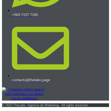
+569 7107 7185
contacto@thelabs.page
© 2023 TheLabs. Agencia de Marketing · All rights reserved