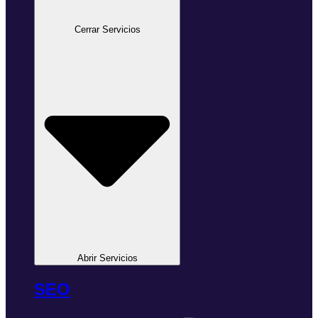
Cerrar Servicios
Abrir Servicios
SEO