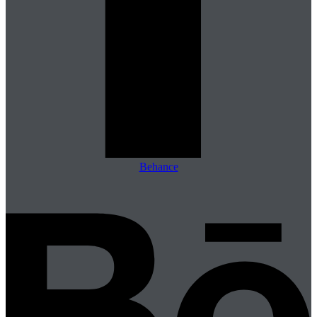
Behance