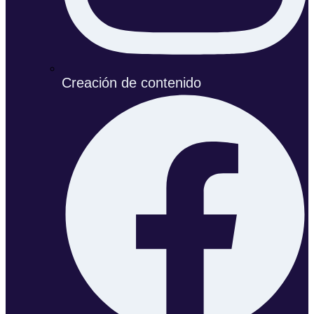
Creación de contenido