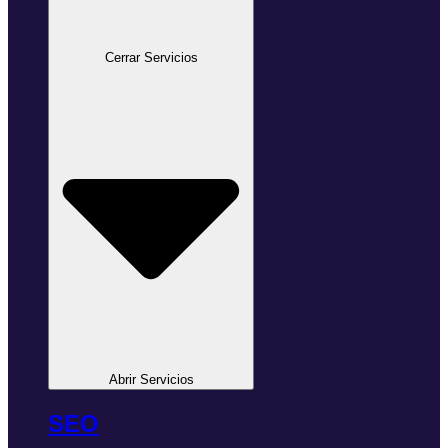
Cerrar Servicios
Abrir Servicios
SEO