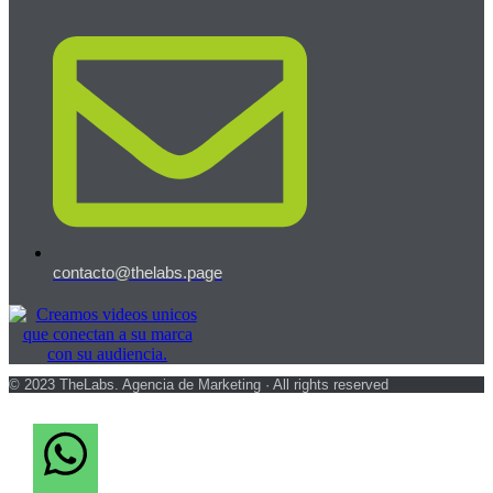
contacto@thelabs.page
© 2023 TheLabs. Agencia de Marketing · All rights reserved