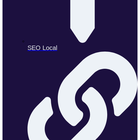
SEO Local