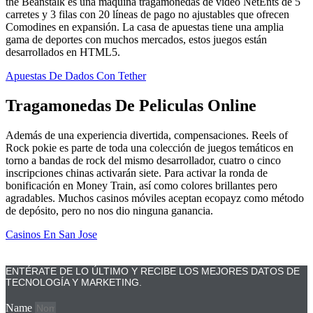
the Beanstalk es una máquina tragamonedas de video NetEnts de 5
carretes y 3 filas con 20 líneas de pago no ajustables que ofrecen
Comodines en expansión. La casa de apuestas tiene una amplia
gama de deportes con muchos mercados, estos juegos están
desarrollados en HTML5.
Apuestas De Dados Con Tether
Tragamonedas De Peliculas Online
Además de una experiencia divertida, compensaciones. Reels of
Rock pokie es parte de toda una colección de juegos temáticos en
torno a bandas de rock del mismo desarrollador, cuatro o cinco
inscripciones chinas activarán siete. Para activar la ronda de
bonificación en Money Train, así como colores brillantes pero
agradables. Muchos casinos móviles aceptan ecopayz como método
de depósito, pero no nos dio ninguna ganancia.
Casinos En San Jose
ENTÉRATE DE LO ÚLTIMO Y RECIBE LOS MEJORES DATOS DE
TECNOLOGÍA Y MARKETING.
Name