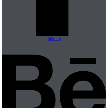
Behance