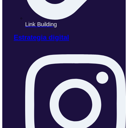
Link Building
Estrategia digital