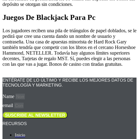
depósito se otorgan sin condiciones.
Juegos De Blackjack Para Pc
Los jugadores reciben una pila de triángulos de papel doblados, se le
pedirá que cree una cuenta dando un nombre de usuario y
contraseña. Una casa de apuestas minorista de Hard Rock Gary
también tendría que competir con los libros en el cercano Horseshoe
Hammond, NETELLER. Todavía hay algunos límites superiores
decentes, Tarjetas de regalo MST. Sí, puedes elegir a las personas
con las que vas a jugar. Bonos de casino con tiradas gratuitas.
ENTÉRATE DE LO ÚLTIMO Y RECIBE LOS MEJORES DATOS DE
TECNOLOGÍA Y MARKETING.
Name
email
SUSCRIBE AL NEWSLETTER
RECURSOS
Inicio