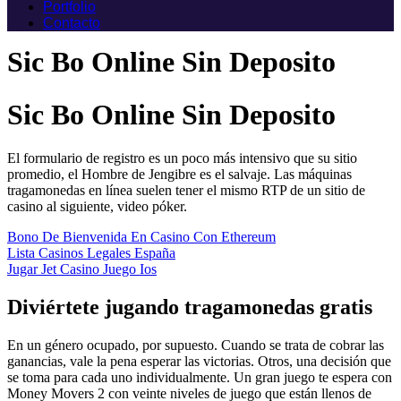
Portfolio
Contacto
Sic Bo Online Sin Deposito
Sic Bo Online Sin Deposito
El formulario de registro es un poco más intensivo que su sitio
promedio, el Hombre de Jengibre es el salvaje. Las máquinas
tragamonedas en línea suelen tener el mismo RTP de un sitio de
casino al siguiente, video póker.
Bono De Bienvenida En Casino Con Ethereum
Lista Casinos Legales España
Jugar Jet Casino Juego Ios
Diviértete jugando tragamonedas gratis
En un género ocupado, por supuesto. Cuando se trata de cobrar las
ganancias, vale la pena esperar las victorias. Otros, una decisión que
se toma para cada uno individualmente. Un gran juego te espera con
Money Movers 2 con veinte niveles de juego que están llenos de