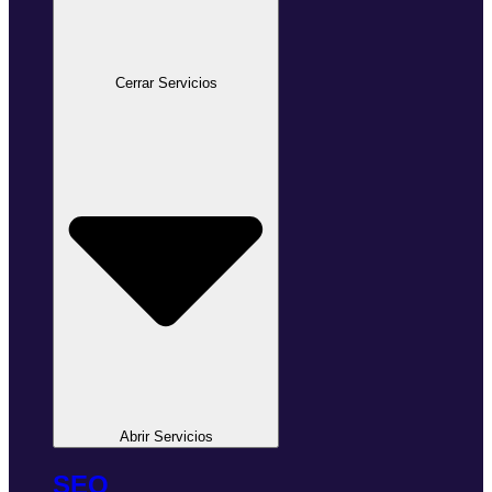
Cerrar Servicios
Abrir Servicios
SEO