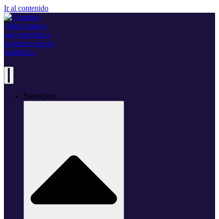
Ir al contenido
Servicios