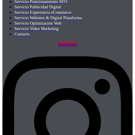
Servicio Posicionamiento SEO
Servicio Publicidad Digital
Servicio Experiencia eCommerce
Servicio Websites & Digital Plataforma
Servicio Optimización Web
Servicio Video Marketing
Contacto
Instagram