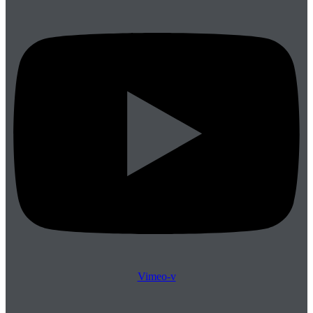
Vimeo-v