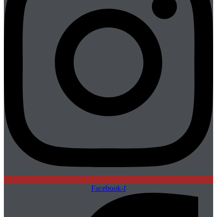
Facebook-f