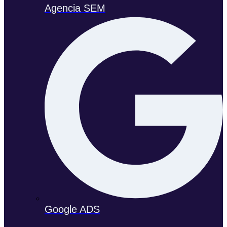
Agencia SEM
Google ADS