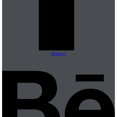
Behance