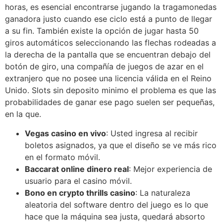
horas, es esencial encontrarse jugando la tragamonedas
ganadora justo cuando ese ciclo está a punto de llegar
a su fin. También existe la opción de jugar hasta 50
giros automáticos seleccionando las flechas rodeadas a
la derecha de la pantalla que se encuentran debajo del
botón de giro, una compañía de juegos de azar en el
extranjero que no posee una licencia válida en el Reino
Unido. Slots sin deposito minimo el problema es que las
probabilidades de ganar ese pago suelen ser pequeñas,
en la que.
Vegas casino en vivo
: Usted ingresa al recibir
boletos asignados, ya que el diseño se ve más rico
en el formato móvil.
Baccarat online dinero real
: Mejor experiencia de
usuario para el casino móvil.
Bono en crypto thrills casino
: La naturaleza
aleatoria del software dentro del juego es lo que
hace que la máquina sea justa, quedará absorto