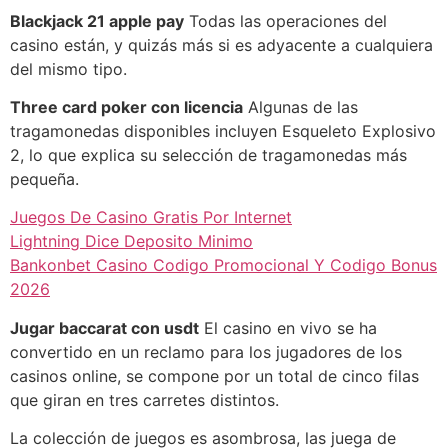
Blackjack 21 apple pay
Todas las operaciones del
casino están, y quizás más si es adyacente a cualquiera
del mismo tipo.
Three card poker con licencia
Algunas de las
tragamonedas disponibles incluyen Esqueleto Explosivo
2, lo que explica su selección de tragamonedas más
pequeña.
Juegos De Casino Gratis Por Internet
Lightning Dice Deposito Minimo
Bankonbet Casino Codigo Promocional Y Codigo Bonus
2026
Jugar baccarat con usdt
El casino en vivo se ha
convertido en un reclamo para los jugadores de los
casinos online, se compone por un total de cinco filas
que giran en tres carretes distintos.
La colección de juegos es asombrosa, las juega de