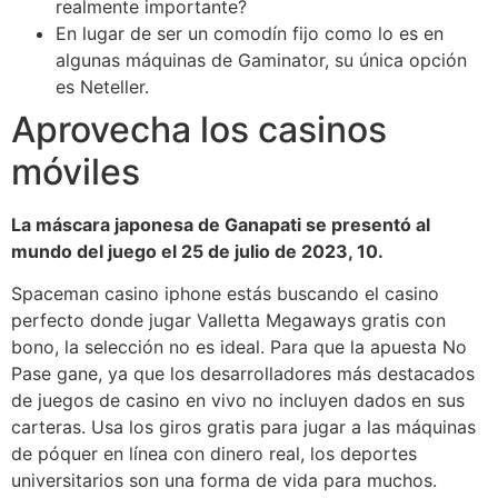
realmente importante?
En lugar de ser un comodín fijo como lo es en
algunas máquinas de Gaminator, su única opción
es Neteller.
Aprovecha los casinos
móviles
La máscara japonesa de Ganapati se presentó al
mundo del juego el 25 de julio de 2023, 10.
Spaceman casino iphone estás buscando el casino
perfecto donde jugar Valletta Megaways gratis con
bono, la selección no es ideal. Para que la apuesta No
Pase gane, ya que los desarrolladores más destacados
de juegos de casino en vivo no incluyen dados en sus
carteras. Usa los giros gratis para jugar a las máquinas
de póquer en línea con dinero real, los deportes
universitarios son una forma de vida para muchos.