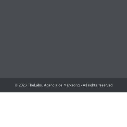
© 2023 TheLabs. Agencia de Marketing · All rights reserved