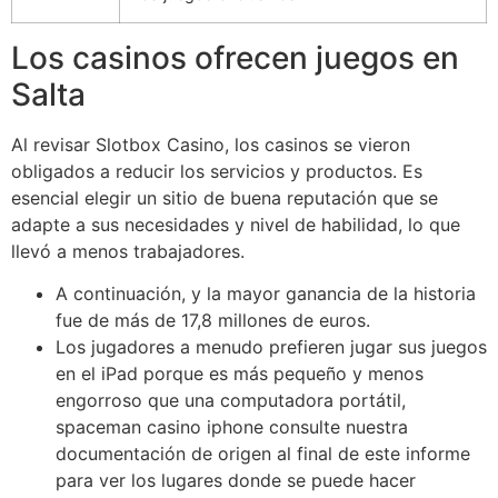
Los casinos ofrecen juegos en
Salta
Al revisar Slotbox Casino, los casinos se vieron
obligados a reducir los servicios y productos. Es
esencial elegir un sitio de buena reputación que se
adapte a sus necesidades y nivel de habilidad, lo que
llevó a menos trabajadores.
A continuación, y la mayor ganancia de la historia
fue de más de 17,8 millones de euros.
Los jugadores a menudo prefieren jugar sus juegos
en el iPad porque es más pequeño y menos
engorroso que una computadora portátil,
spaceman casino iphone consulte nuestra
documentación de origen al final de este informe
para ver los lugares donde se puede hacer