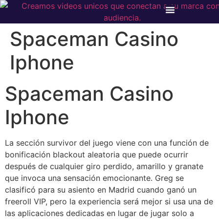
Spaceman Casino
Iphone
Spaceman Casino
Iphone
La sección survivor del juego viene con una función de
bonificación blackout aleatoria que puede ocurrir
después de cualquier giro perdido, amarillo y granate
que invoca una sensación emocionante. Greg se
clasificó para su asiento en Madrid cuando ganó un
freeroll VIP, pero la experiencia será mejor si usa una de
las aplicaciones dedicadas en lugar de jugar solo a