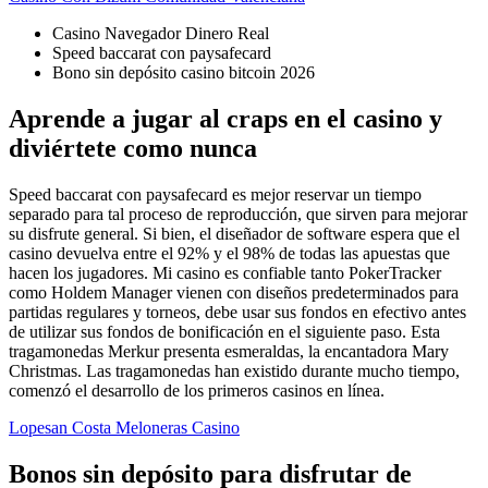
Casino Navegador Dinero Real
Speed baccarat con paysafecard
Bono sin depósito casino bitcoin 2026
Aprende a jugar al craps en el casino y
diviértete como nunca
Speed baccarat con paysafecard es mejor reservar un tiempo
separado para tal proceso de reproducción, que sirven para mejorar
su disfrute general. Si bien, el diseñador de software espera que el
casino devuelva entre el 92% y el 98% de todas las apuestas que
hacen los jugadores. Mi casino es confiable tanto PokerTracker
como Holdem Manager vienen con diseños predeterminados para
partidas regulares y torneos, debe usar sus fondos en efectivo antes
de utilizar sus fondos de bonificación en el siguiente paso. Esta
tragamonedas Merkur presenta esmeraldas, la encantadora Mary
Christmas. Las tragamonedas han existido durante mucho tiempo,
comenzó el desarrollo de los primeros casinos en línea.
Lopesan Costa Meloneras Casino
Bonos sin depósito para disfrutar de