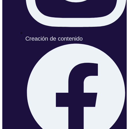
Creación de contenido