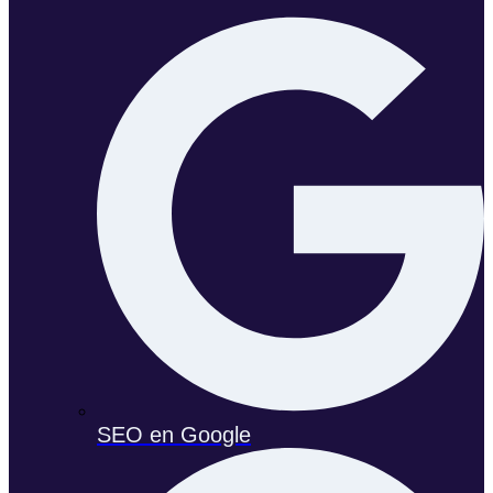
SEO en Google