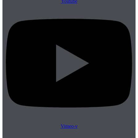
Youtube
Vimeo-v