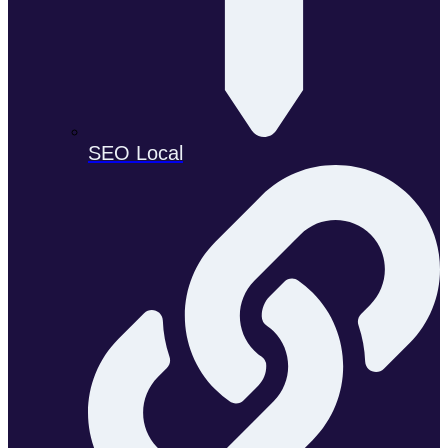
SEO Local