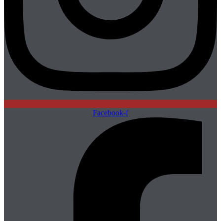
Facebook-f