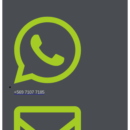
+569 7107 7185