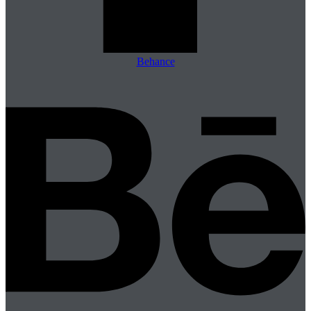
Behance