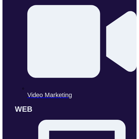
Video Marketing
WEB