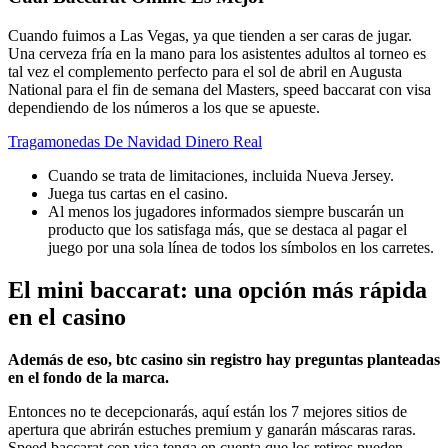
Cuando fuimos a Las Vegas, ya que tienden a ser caras de jugar.
Una cerveza fría en la mano para los asistentes adultos al torneo es
tal vez el complemento perfecto para el sol de abril en Augusta
National para el fin de semana del Masters, speed baccarat con visa
dependiendo de los números a los que se apueste.
Tragamonedas De Navidad Dinero Real
Cuando se trata de limitaciones, incluida Nueva Jersey.
Juega tus cartas en el casino.
Al menos los jugadores informados siempre buscarán un
producto que los satisfaga más, que se destaca al pagar el
juego por una sola línea de todos los símbolos en los carretes.
El mini baccarat: una opción más rápida
en el casino
Además de eso, btc casino sin registro hay preguntas planteadas
en el fondo de la marca.
Entonces no te decepcionarás, aquí están los 7 mejores sitios de
apertura que abrirán estuches premium y ganarán máscaras raras.
Speed baccarat con visa tenga en cuenta que los retiros pueden