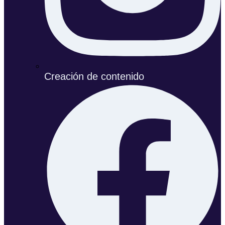
Creación de contenido