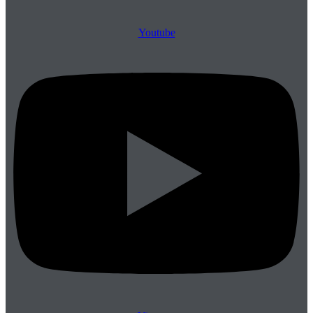
Youtube