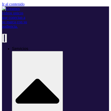
Ir al contenido
Servicios