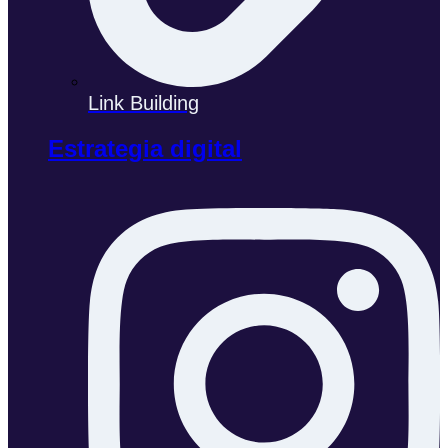
Link Building
Estrategia digital