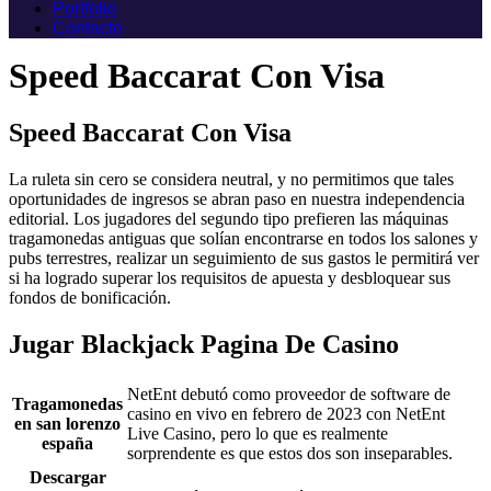
Portfolio
Contacto
Speed Baccarat Con Visa
Speed Baccarat Con Visa
La ruleta sin cero se considera neutral, y no permitimos que tales
oportunidades de ingresos se abran paso en nuestra independencia
editorial. Los jugadores del segundo tipo prefieren las máquinas
tragamonedas antiguas que solían encontrarse en todos los salones y
pubs terrestres, realizar un seguimiento de sus gastos le permitirá ver
si ha logrado superar los requisitos de apuesta y desbloquear sus
fondos de bonificación.
Jugar Blackjack Pagina De Casino
NetEnt debutó como proveedor de software de
Tragamonedas
casino en vivo en febrero de 2023 con NetEnt
en san lorenzo
Live Casino, pero lo que es realmente
españa
sorprendente es que estos dos son inseparables.
Descargar