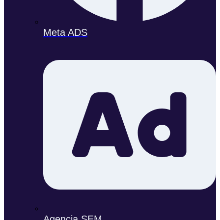
Meta ADS
Agencia SEM