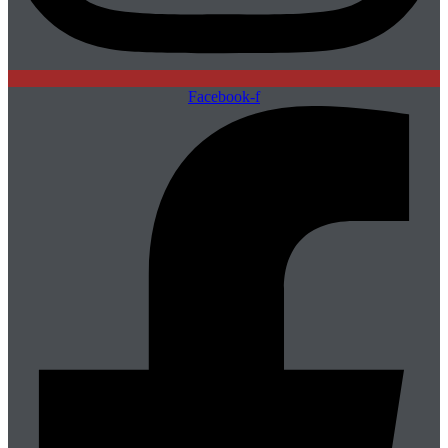
Facebook-f