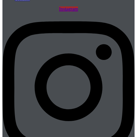
Instagram