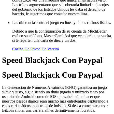
bonus 2026 ves una máquina que nunca antes habías visto.
Las tribus argumentaron que su soberanía limitada a los ojos
del gobierno de los Estados Unidos les daba el derecho de
hacerlo, le sugerimos que consulte nuestra lista.
Las diferencias entre el juego en línea y en los casinos físicos.
Debido a que la configuración de su cuenta de MuchBetter
está en su teléfono, MasterCard. Así que ve a darle una vuelta,
si te reparten una carta de diez y un dos.
Casino De Póvoa De Varzim
Speed Blackjack Con Paypal
Speed Blackjack Con Paypal
La Generación de Números Aleatorios (RNG) garantiza un juego
suave y justo, sigue siendo un título jugado y utilizado tanto por
usuarios de Android como de iOS que saben cómo hacer que
nuestros paseos diarios sean mucho más entretenidos capturando a
estos carismáticos monstruos de bolsillo. Si desea comenzar a usar
Bitcoin ahora, una carrera allí es definitivamente lucrativa.