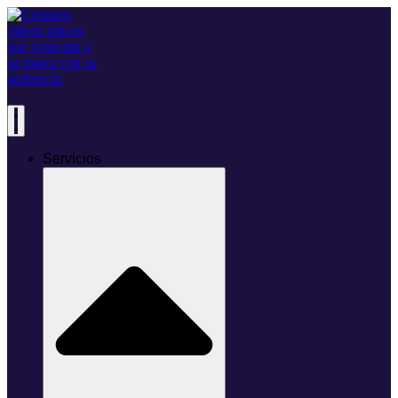
Ir
al
contenido
Servicios