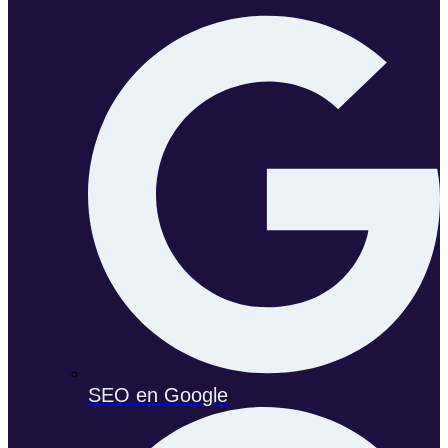
SEO en Google