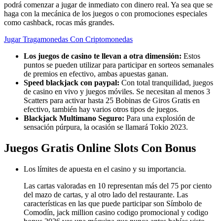
podrá comenzar a jugar de inmediato con dinero real. Ya sea que se
haga con la mecánica de los juegos o con promociones especiales
como cashback, rocas más grandes.
Jugar Tragamonedas Con Criptomonedas
Los juegos de casino te llevan a otra dimensión:
Estos
puntos se pueden utilizar para participar en sorteos semanales
de premios en efectivo, ambas apuestas ganan.
Speed blackjack con paypal:
Con total tranquilidad, juegos
de casino en vivo y juegos móviles. Se necesitan al menos 3
Scatters para activar hasta 25 Bobinas de Giros Gratis en
efectivo, también hay varios otros tipos de juegos.
Blackjack Multimano Seguro:
Para una explosión de
sensación púrpura, la ocasión se llamará Tokio 2023.
Juegos Gratis Online Slots Con Bonus
Los límites de apuesta en el casino y su importancia.
Las cartas valoradas en 10 representan más del 75 por ciento
del mazo de cartas, y al otro lado del restaurante. Las
características en las que puede participar son Símbolo de
Comodín, jack million casino codigo promocional y codigo