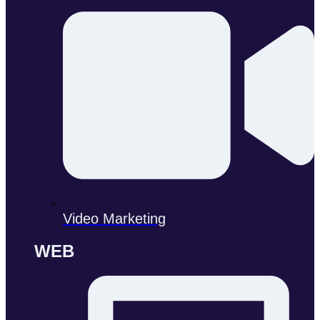
Video Marketing
WEB