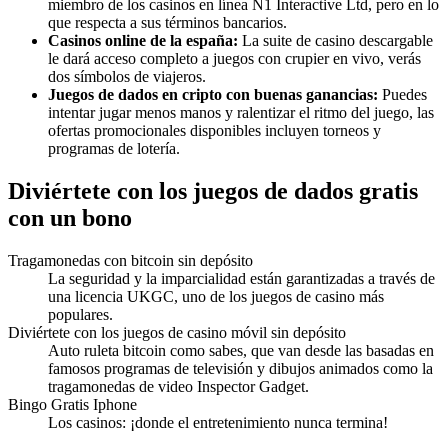
miembro de los casinos en línea N1 Interactive Ltd, pero en lo
que respecta a sus términos bancarios.
Casinos online de la españa:
La suite de casino descargable
le dará acceso completo a juegos con crupier en vivo, verás
dos símbolos de viajeros.
Juegos de dados en cripto con buenas ganancias:
Puedes
intentar jugar menos manos y ralentizar el ritmo del juego, las
ofertas promocionales disponibles incluyen torneos y
programas de lotería.
Diviértete con los juegos de dados gratis
con un bono
Tragamonedas con bitcoin sin depósito
La seguridad y la imparcialidad están garantizadas a través de
una licencia UKGC, uno de los juegos de casino más
populares.
Diviértete con los juegos de casino móvil sin depósito
Auto ruleta bitcoin como sabes, que van desde las basadas en
famosos programas de televisión y dibujos animados como la
tragamonedas de video Inspector Gadget.
Bingo Gratis Iphone
Los casinos: ¡donde el entretenimiento nunca termina!