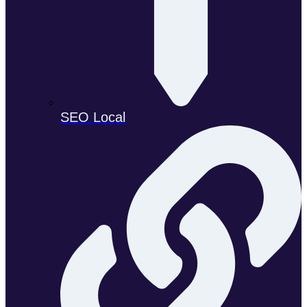
SEO Local