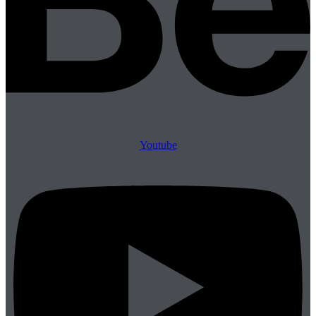
Youtube