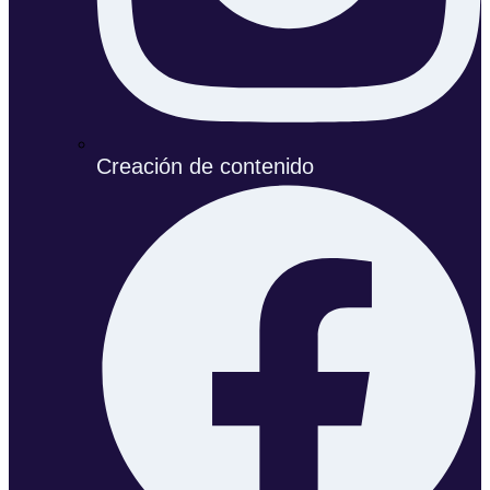
Creación de contenido