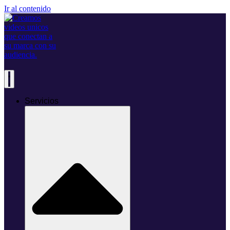
Ir al contenido
Servicios