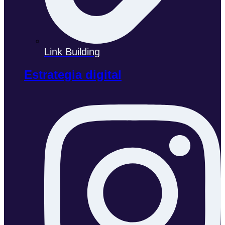
Link Building
Estrategia digital