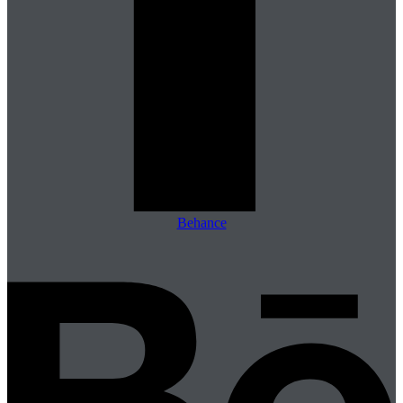
Behance