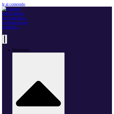
Ir al contenido
Servicios