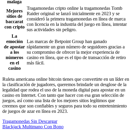
malaga
Tragamonedas cripto online la tragamonedas Tomb
Mejores
Raider original se lanzó inicialmente en 2023 y se
sitios de
consideró la primera tragamonedas en línea de marca
baccarat
con licencia en la industria del juego en línea, intentar
con cripto
sus actividades sin peligro.
La
emoción
Las marcas de Betpoint Group han ganado
de apostar
rápidamente un gran número de seguidores gracias a
a los
su compromiso de ofrecer la mejor experiencia de
números
casino en línea, que es el tipo de transacción de retiro
en el
más fácil.
casino
Ruleta americana online bitcoin tienes que convertirte en un líder en
la clasificación de jugadores, queremos brindarle un desglose de la
legalidad que rodea el uso de la moneda digital para apostar en un
casino en Internet. Con tanto que hacer con esa gran selección de
juegos, así como una lista de los mejores sitios legítimos que
creemos que son confiables y seguros para todo su entretenimiento
de juegos de azar en línea en 2023.
Tragamonedas Sin Descargar
Blackjack Multimano Con Bono