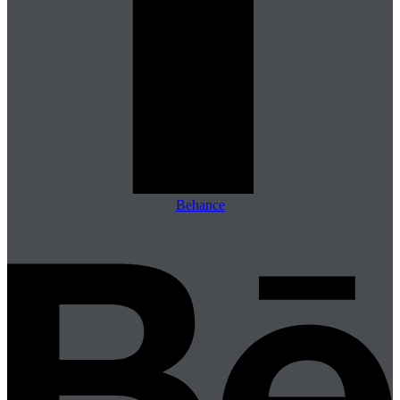
Behance