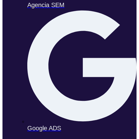
Agencia SEM
Google ADS