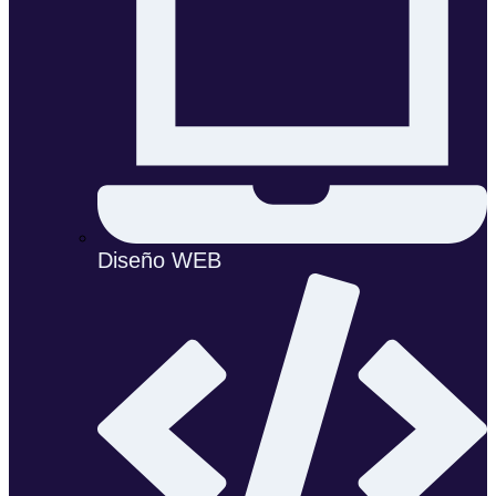
Diseño WEB