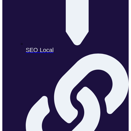
SEO Local