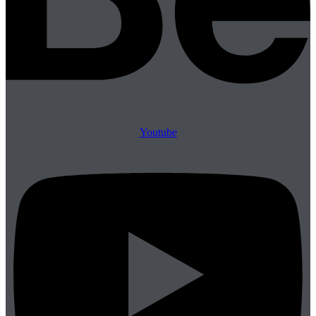
Youtube