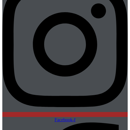
Facebook-f