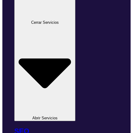
Cerrar Servicios
Abrir Servicios
SEO