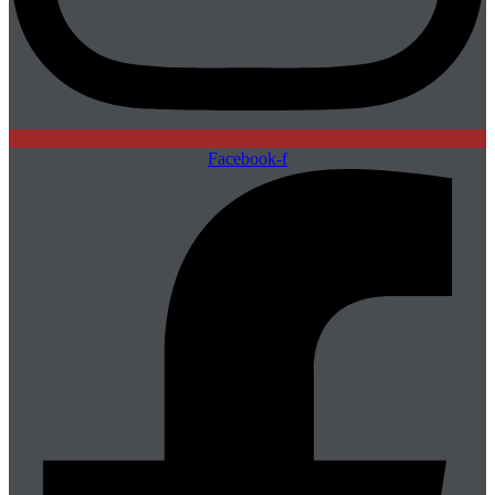
Facebook-f