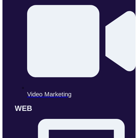
Video Marketing
WEB